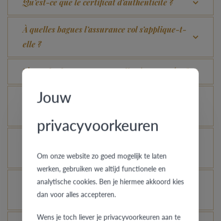
Qu’est-ce que le certificat d’authenticité ?
À quelles bagues l’assurance vol s’applique-t-
elle ?
Toutes les bagues peuvent-elles être gravées ?
Jouw
Comment avoir une idée de l’aspect d’une bague
dans une autre couleur ou largeur ?
privacyvoorkeuren
Comment votre bague en or peut-elle garder un
aspect neuf ?
Om onze website zo goed mogelijk te laten
werken, gebruiken we altijd functionele en
analytische cookies. Ben je hiermee akkoord kies
Une bague en or, platine ou palladium encore
dan voor alles accepteren.
plus brillante, c’est possible ?
Wens je toch liever je privacyvoorkeuren aan te