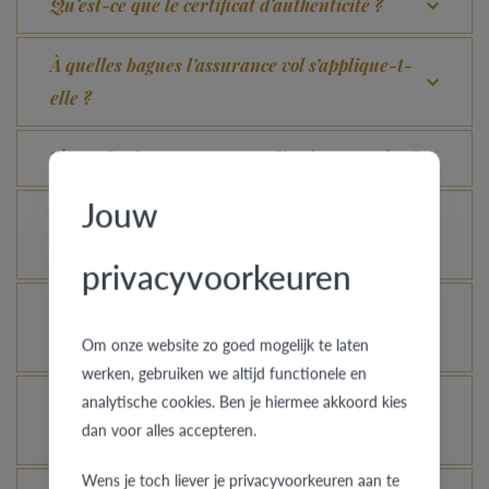
Qu’est-ce que le certificat d’authenticité ?
À quelles bagues l’assurance vol s’applique-t-
elle ?
Toutes les bagues peuvent-elles être gravées ?
Jouw
Comment avoir une idée de l’aspect d’une bague
dans une autre couleur ou largeur ?
privacyvoorkeuren
Comment votre bague en or peut-elle garder un
aspect neuf ?
Om onze website zo goed mogelijk te laten
werken, gebruiken we altijd functionele en
analytische cookies. Ben je hiermee akkoord kies
Une bague en or, platine ou palladium encore
dan voor alles accepteren.
plus brillante, c’est possible ?
Wens je toch liever je privacyvoorkeuren aan te