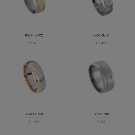
8839-TG/02
8651-B/50
€ 1.455
€ 2.452
8843-DR/60
8835-T/80
€ 1.986
€ 237