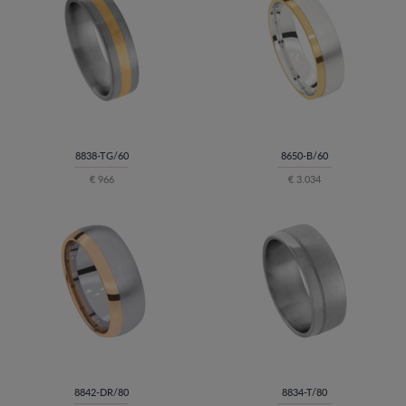
8838-TG/60
8650-B/60
€ 966
€ 3.034
8842-DR/80
8834-T/80