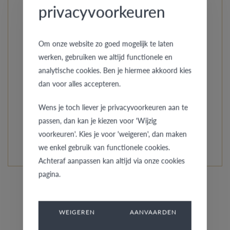
privacyvoorkeuren
AURODESIGN est la prestigieuse collection d’alliances et
de bagues pour relations de VdB&VR. Comme il s’agit
Om onze website zo goed mogelijk te laten
d’une de nos premières collections à avoir vu le jour, vous
werken, gebruiken we altijd functionele en
y trouverez des créations de divers designers propres.
analytische cookies. Ben je hiermee akkoord kies
Dans toutes sortes de styles, matériaux et finitions. Ce
dan voor alles accepteren.
sont la créativité et l’expertise qui confèrent aux bagues
AURODESIGN leur caractère si particulier.
Wens je toch liever je privacyvoorkeuren aan te
passen, dan kan je kiezen voor 'Wijzig
EN SAVOIR PLUS DE CETTE COLLECTION
voorkeuren'. Kies je voor 'weigeren', dan maken
we enkel gebruik van functionele cookies.
Achteraf aanpassen kan altijd via onze cookies
pagina.
WEIGEREN
AANVAARDEN