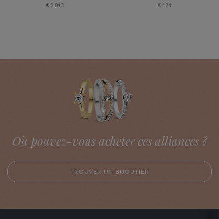
€ 2.013
€ 124
Où pouvez-vous acheter ces alliances ?
TROUVER UN BIJOUTIER