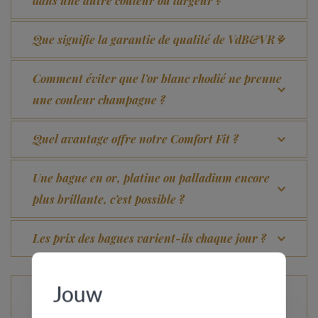
dans une autre couleur ou largeur ?
Que signifie la garantie de qualité de VdB&VR ?
Comment éviter que l’or blanc rhodié ne prenne
une couleur champagne ?
Quel avantage offre notre Comfort Fit ?
Une bague en or, platine ou palladium encore
plus brillante, c’est possible ?
Les prix des bagues varient-ils chaque jour ?
Jouw
Les bagues de AURODESIGN