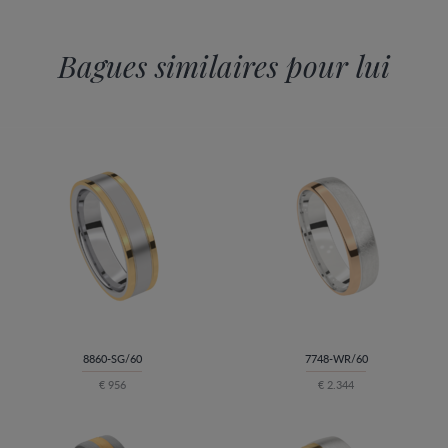
Bagues similaires pour lui
8860-SG/60
7748-WR/60
€ 956
€ 2.344