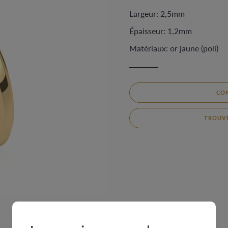
Largeur: 2,5mm
Épaisseur: 1,2mm
Matériaux: or jaune (poli)
CO
TROUVE