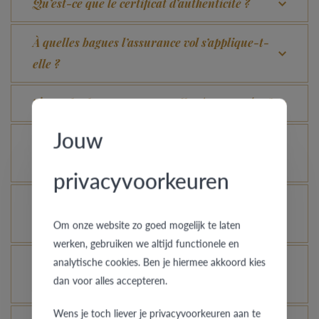
Qu’est-ce que le certificat d’authenticité ?
À quelles bagues l’assurance vol s’applique-t-
elle ?
Toutes les bagues peuvent-elles être gravées ?
Jouw
Comment avoir une idée de l’aspect d’une bague
dans une autre couleur ou largeur ?
privacyvoorkeuren
Comment votre bague en or peut-elle garder un
aspect neuf ?
Om onze website zo goed mogelijk te laten
werken, gebruiken we altijd functionele en
analytische cookies. Ben je hiermee akkoord kies
Une bague en or, platine ou palladium encore
dan voor alles accepteren.
plus brillante, c’est possible ?
Wens je toch liever je privacyvoorkeuren aan te