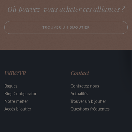
Où pouvez-vous acheter ces alliances ?
TROUVER UN BIJOUTIER
VdB&VR
Contact
Bagues
Contactez-nous
Ring Configurator
Actualités
Notre métier
Trouver un bijoutier
Accès bijoutier
Questions fréquentes