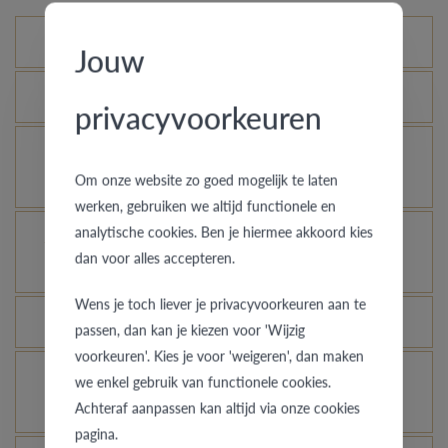
Variantes standard
Jouw
Qu’est-ce que le certificat d’authenticité ?
privacyvoorkeuren
Comment votre bague en or peut-elle garder un
Om onze website zo goed mogelijk te laten
aspect neuf ?
werken, gebruiken we altijd functionele en
analytische cookies. Ben je hiermee akkoord kies
À quelles bagues l’assurance vol s’applique-t-
dan voor alles accepteren.
elle ?
Wens je toch liever je privacyvoorkeuren aan te
Toutes les bagues peuvent-elles être gravées ?
passen, dan kan je kiezen voor 'Wijzig
voorkeuren'. Kies je voor 'weigeren', dan maken
Comment avoir une idée de l’aspect d’une bague
we enkel gebruik van functionele cookies.
dans une autre couleur ou largeur ?
Achteraf aanpassen kan altijd via onze cookies
pagina.