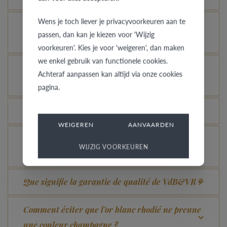
Wens je toch liever je privacyvoorkeuren aan te
Votre bague en Black Steel peut-elle retrouver
passen, dan kan je kiezen voor 'Wijzig
un aspect neuf ?
voorkeuren'. Kies je voor 'weigeren', dan maken
we enkel gebruik van functionele cookies.
À quelles bagues l’assurance vol s’applique-t-
Achteraf aanpassen kan altijd via onze cookies
elle ?
pagina.
Toutes les bagues peuvent-elles être gravées ?
WEIGEREN
AANVAARDEN
Comment avoir une idée de l’aspect d’une bague
WIJZIG VOORKEUREN
dans une autre couleur ou largeur ?
Que signifie la garantie de qualité de VdB&VR ?
Comment éviter que l’or blanc rhodié ne prenne
une couleur champagne ?