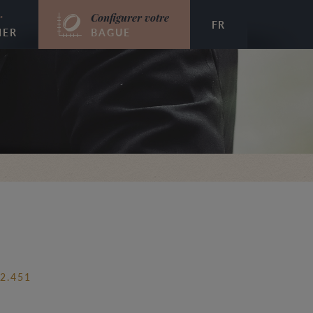
r
Configurer votre
FR
IER
BAGUE
2.451