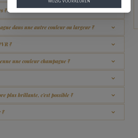
WIJZIG VOORKEUREN
es ?
bague dans une autre couleur ou largeur ?
B&VR ?
prenne une couleur champagne ?
e plus brillante, c’est possible ?
 ?