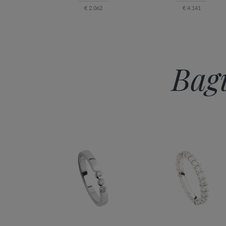
€ 2.062
€ 4.141
Bagu