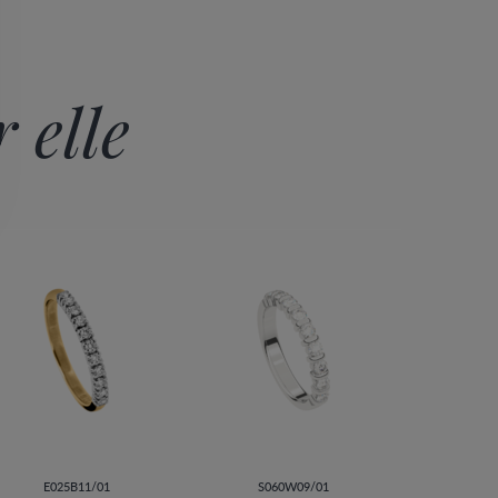
 elle
E025B11/01
S060W09/01