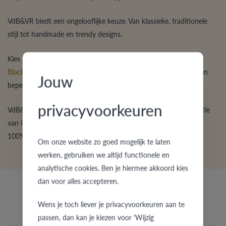
VdB&VR biedt een ongelooflijke keuze. Van klassieke, traditionele
stijl tot handmade en trendy designs.
Kies je voor
goud
of eerder
platina
, voor
palladium
,
edelstaal
,
Black Steel
,
titanium
of
zilver
?
Brijlant
of
zirkonium
? Heb je een
Jouw
beperkt budget of zoek je een exclusieve ring?
privacyvoorkeuren
VdB&VR garandeert altijd een fijne
kwaliteit
door een combinatie
van innovatieve
productiemethoden
en traditionele
ambacht
.
100% Belgisch en écht een plezier om levenslang te dragen.
Om onze website zo goed mogelijk te laten
werken, gebruiken we altijd functionele en
analytische cookies. Ben je hiermee akkoord kies
dan voor alles accepteren.
Wens je toch liever je privacyvoorkeuren aan te
passen, dan kan je kiezen voor 'Wijzig