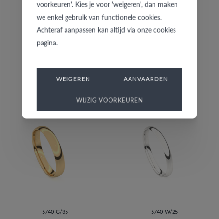
voorkeuren'. Kies je voor 'weigeren', dan maken
we enkel gebruik van functionele cookies.
Achteraf aanpassen kan altijd via onze cookies
pagina.
WEIGEREN
AANVAARDEN
5739-G/40
5739-W/30
€ 996
€ 805
WIJZIG VOORKEUREN
5740-G/35
5740-W/25