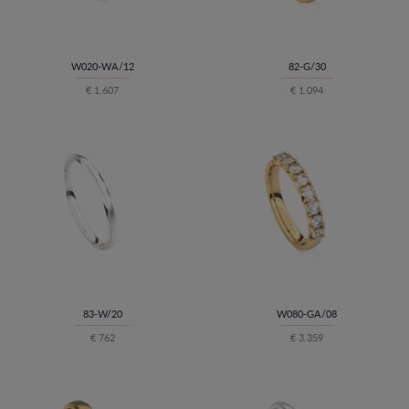
W020-WA/12
82-G/30
€ 1.607
€ 1.094
83-W/20
W080-GA/08
€ 762
€ 3.359