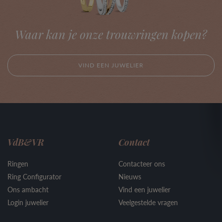
Waar kan je onze trouwringen kopen?
VIND EEN JUWELIER
VdB&VR
Contact
Ringen
Contacteer ons
Ring Configurator
Nieuws
Ons ambacht
Vind een juwelier
Login juwelier
Veelgestelde vragen