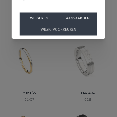
WEIGEREN
AANVAARDEN
02-G/25
7216-GM/30
€ 820
€ 1.114
WIJZIG VOORKEUREN
7430-B/20
5622-Z/51
€ 1.027
€ 225