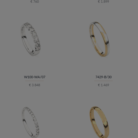
€ 760
€ 1.899
W100-WA/07
7429-B/30
€ 3.848
€ 1.469