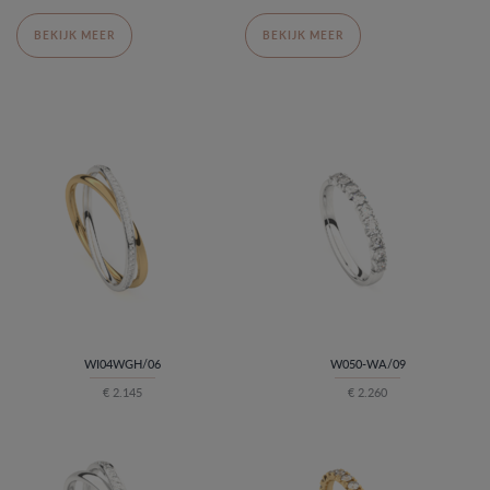
BEKIJK MEER
BEKIJK MEER
WI04WGH/06
W050-WA/09
€ 2.145
€ 2.260