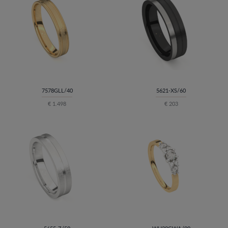
7578GLL/40
5621-XS/60
€ 1.498
€ 203