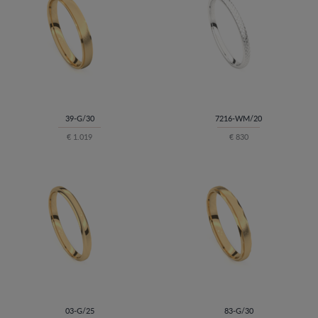
39-G/30
7216-WM/20
€ 1.019
€ 830
03-G/25
83-G/30