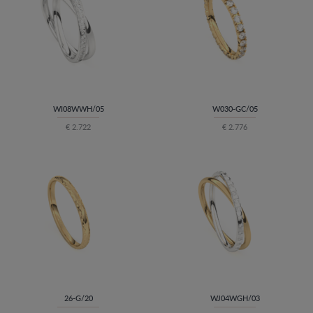
WI08WWH/05
W030-GC/05
€ 2.722
€ 2.776
26-G/20
WJ04WGH/03