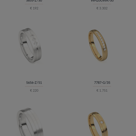
5655-Z/50
WH20GWA/00
€ 192
€ 3.302
5656-Z/51
7787-G/35
€ 220
€ 1.751