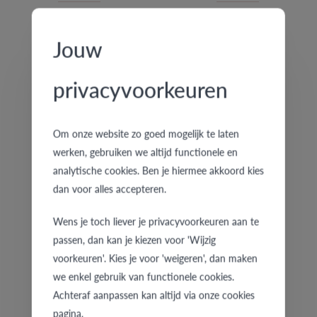
€ 748
€ 1.039
Jouw
privacyvoorkeuren
Om onze website zo goed mogelijk te laten
werken, gebruiken we altijd functionele en
analytische cookies. Ben je hiermee akkoord kies
39-W/20
82-W/25
dan voor alles accepteren.
€ 761
€ 967
Wens je toch liever je privacyvoorkeuren aan te
passen, dan kan je kiezen voor 'Wijzig
voorkeuren'. Kies je voor 'weigeren', dan maken
we enkel gebruik van functionele cookies.
Achteraf aanpassen kan altijd via onze cookies
pagina.