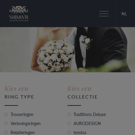
Toggle
NL
navigation
Kies een
Kies een
RING TYPE
COLLECTIE
Trouwringen
Traditions Deluxe
Verlovingsringen
AURODESIGN
Relatieringen
tessina