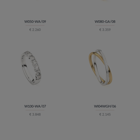
W050-WA/09
W080-GA/08
€ 2.260
€ 3.359
W100-WA/07
WI04WGH/06
€ 3.848
€ 2.145