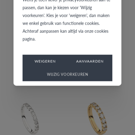
passen, dan kan je kiezen voor 'Wijzig
voorkeuren'. Kies je voor 'weigeren', dan maken
we enkel gebruik van functionele cookies.
Achteraf aanpassen kan altijd via onze cookies
pagina.
WEIGEREN
AANVAARDEN
W020-WA/12
W030-GC/05
WIJZIG VOORKEUREN
€ 1.607
€ 2.776