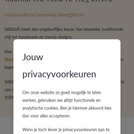
Gegarandeerd jarenlang draagplezier
VdB&VR biedt een ongelooflijke keuze. Van klassieke, traditionele
stijl tot handmade en trendy designs.
Kies je voor
goud
of eerder
platina
, voor
palladium
,
edelstaal
,
Jouw
Black Steel
,
titanium
of
zilver
?
Brijlant
of
zirkonium
? Heb je een
beperkt budget of zoek je een exclusieve ring?
privacyvoorkeuren
VdB&VR garandeert altijd een fijne
kwaliteit
door een combinatie
van innovatieve
productiemethoden
en traditionele
ambacht
.
Om onze website zo goed mogelijk te laten
100% Belgisch en écht een plezier om levenslang te dragen.
werken, gebruiken we altijd functionele en
analytische cookies. Ben je hiermee akkoord kies
dan voor alles accepteren.
Wens je toch liever je privacyvoorkeuren aan te