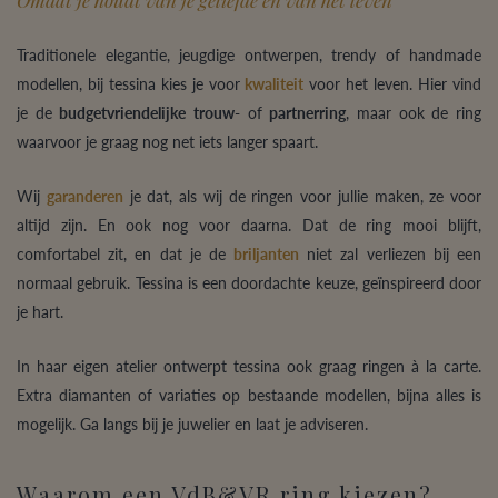
Traditionele elegantie, jeugdige ontwerpen, trendy of handmade
modellen, bij tessina kies je voor
kwaliteit
voor het leven. Hier vind
je de
budgetvriendelijke
trouw
- of
partnerring
, maar ook de ring
waarvoor je graag nog net iets langer spaart.
Wij
garanderen
je dat, als wij de ringen voor jullie maken, ze voor
altijd zijn. En ook nog voor daarna. Dat de ring mooi blijft,
comfortabel zit, en dat je de
briljanten
niet zal verliezen bij een
normaal gebruik. Tessina is een doordachte keuze, geïnspireerd door
je hart.
In haar eigen atelier ontwerpt tessina ook graag ringen à la carte.
Extra diamanten of variaties op bestaande modellen, bijna alles is
mogelijk. Ga langs bij je juwelier en laat je adviseren.
Waarom een VdB&VR ring kiezen?