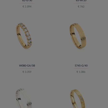
82-G/30
83-W/20
€ 1.094
€ 762
W080-GA/08
5745-G/40
€ 3.359
€ 1.086