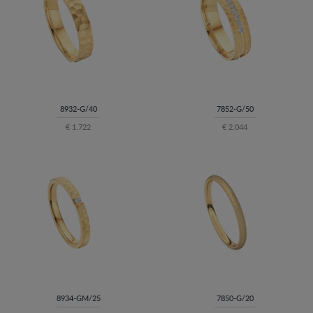
8932-G/40
7852-G/50
€ 1.722
€ 2.044
8934-GM/25
7850-G/20