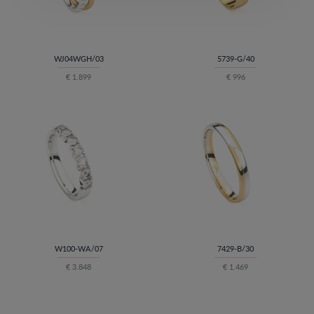
WJ04WGH/03
5739-G/40
€ 1.899
€ 996
W100-WA/07
7429-B/30
€ 3.848
€ 1.469