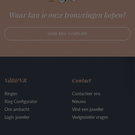
Waar kan je onze trouwringen kopen?
VIND EEN JUWELIER
VdB&VR
Contact
Ringen
Contacteer ons
Ring Configurator
Nieuws
Ons ambacht
Vind een juwelier
Login juwelier
Veelgestelde vragen