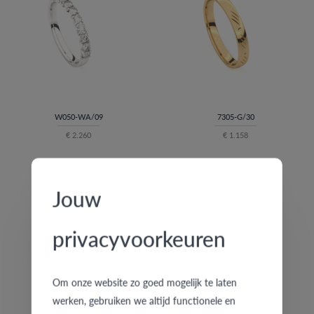
W050-WA/09
7305-G/30
€ 2.260
€ 1.158
Jouw
privacyvoorkeuren
Om onze website zo goed mogelijk te laten
werken, gebruiken we altijd functionele en
WI08WWH/05
7537-W/25