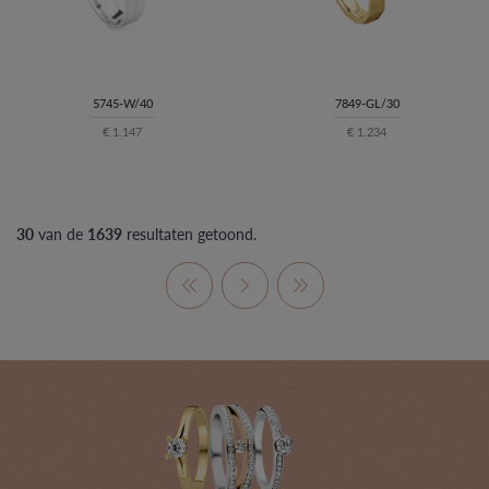
5745-W/40
7849-GL/30
€ 1.147
€ 1.234
30
van de
1639
resultaten getoond.