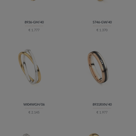
8936-GM/40
5746-GW/40
€ 1.777
€ 1.370
WI04WGH/06
8931RXN/40
€ 2.145
€ 1.977