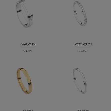
5744-W/45
W020-WA/12
€ 1.909
€ 1.607