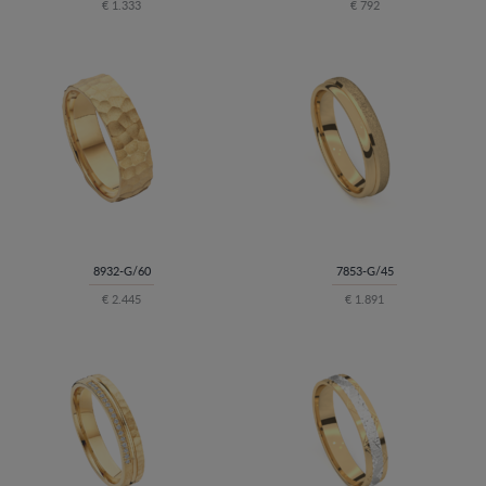
€ 1.333
€ 792
8932-G/60
7853-G/45
€ 2.445
€ 1.891