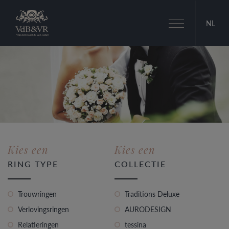
Toggle
NL
navigation
Kies een
Kies een
RING TYPE
COLLECTIE
Trouwringen
Traditions Deluxe
Verlovingsringen
AURODESIGN
Relatieringen
tessina