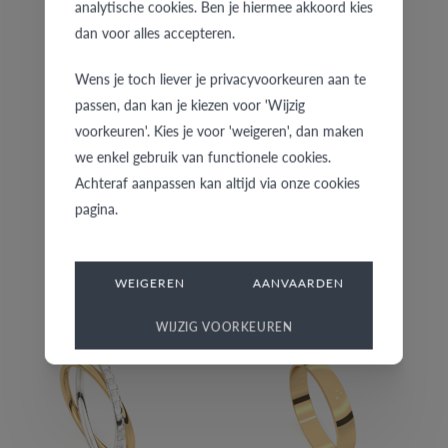
analytische cookies. Ben je hiermee akkoord kies
€ 2.722
€ 1.074
dan voor alles accepteren.
Wens je toch liever je privacyvoorkeuren aan te
passen, dan kan je kiezen voor 'Wijzig
voorkeuren'. Kies je voor 'weigeren', dan maken
we enkel gebruik van functionele cookies.
Achteraf aanpassen kan altijd via onze cookies
pagina.
W030-GC/05
26-G/20
WEIGEREN
AANVAARDEN
€ 2.776
€ 760
WIJZIG VOORKEUREN