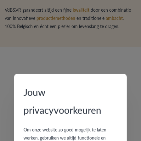
VdB&VR garandeert altijd een fijne
kwaliteit
door een combinatie
van innovatieve
productiemethoden
en traditionele
ambacht
.
100% Belgisch en écht een plezier om levenslang te dragen.
Jouw
privacyvoorkeuren
Om onze website zo goed mogelijk te laten
8A120AG/30
7A200AW/40
werken, gebruiken we altijd functionele en