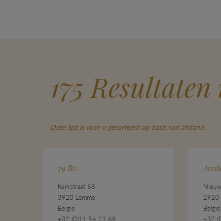
175 Resultaten
Deze lijst is voor u gesorteerd op basis van afstand.
79 Bv
Aerd
Kerkstraat 68
Nieuw
3920 Lommel
2910 
België
België
+32 (0)11 54 21 69
+32 (