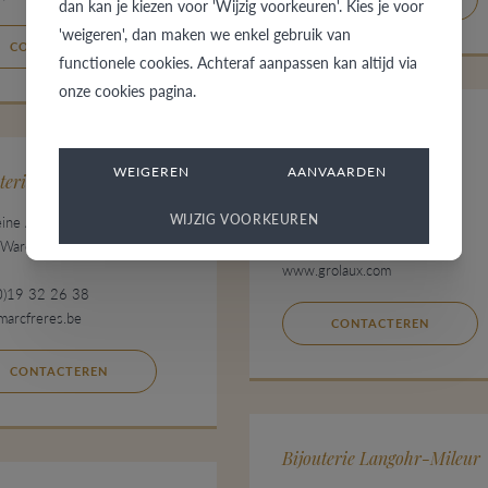
dan kan je kiezen voor 'Wijzig voorkeuren'. Kies je voor
'weigeren', dan maken we enkel gebruik van
CONTACTEREN
functionele cookies. Achteraf aanpassen kan altijd via
onze cookies pagina.
Bijouterie Grolaux
WEIGEREN
AANVAARDEN
Avenue Leon Jourez 1
terie Freres
1420 Braine-l'Alleud
WIJZIG VOORKEUREN
ine Astrid 6
België
 Waremme
+32 (0)2 387 17 80
www.grolaux.com
0)19 32 26 38
arcfreres.be
CONTACTEREN
CONTACTEREN
Bijouterie Langohr-Mileur