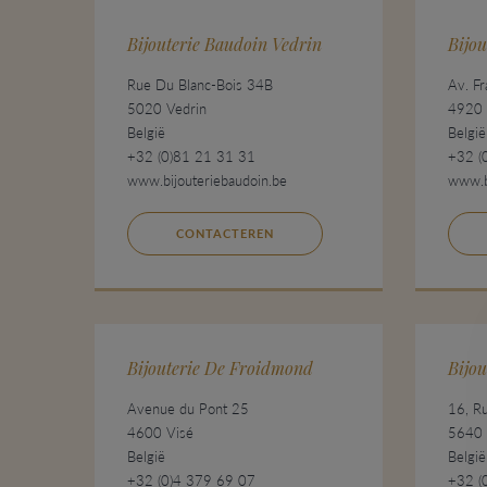
Bijouterie Baudoin Vedrin
Bijou
Rue Du Blanc-Bois 34B
Av. F
5020 Vedrin
4920 
België
België
+32 (0)81 21 31 31
+32 (
www.bijouteriebaudoin.be
www.bi
CONTACTEREN
Bijouterie De Froidmond
Bijou
Avenue du Pont 25
16, Ru
4600 Visé
5640 
België
België
+32 (0)4 379 69 07
+32 (