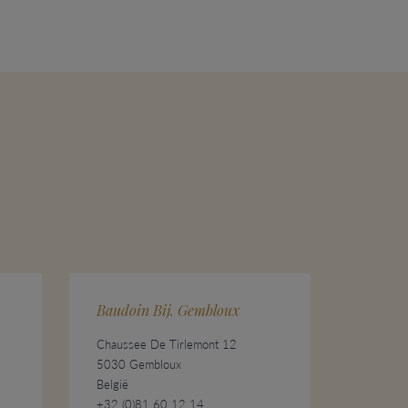
3
Baudoin Bij. Gembloux
Chaussee De Tirlemont 12
5030 Gembloux
België
+32 (0)81 60 12 14