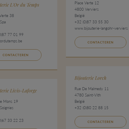
Place Verte 12
terie L'Or du Temps
4800 Verviers
 Verte 38
België
Spa
+32 (0)87 33 55 30
www.bijouterie-langohr-verviers
0)87 77 01 99
ordutemps.be
CONTACTEREN
CONTACTEREN
Bijouterie Lorch
Rue De Malmedy 11
terie Livis-Laforge
4780 Saint-Vith
e Mons 19
België
Soignies
+32 (0)80 22 88 15
0)67 33 22 23
CONTACTEREN