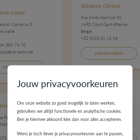
Bijouterie Clerbois
terie Castro
Rue Emile Henricot 55
rancois Cornesse 3
1490 Court-Saint-Etienne
Aywaille
België
+32 (0)10 61 16 66
0)4 384 74 70
jouterie-castro.be
CONTACTEREN
CONTACTEREN
Jouw privacyvoorkeuren
Bijouterie Deprez
Om onze website zo goed mogelijk te laten werken,
Place Du Perron 19-20
terie Depas
6200 Châtelet
gebruiken we altijd functionele en analytische cookies.
e Reine Elisabeth
België
Ben je hiermee akkoord kies dan voor alles accepteren.
Mettet
+32 (0)71 38 33 12
Wens je toch liever je privacyvoorkeuren aan te passen,
0)71 72 70 85
CONTACTEREN