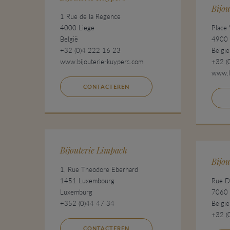
Bijou
1 Rue de la Regence
4000 Liege
Place
België
4900 
+32 (0)4 222 16 23
België
www.bijouterie-kuypers.com
+32 (
www.l
CONTACTEREN
Bijouterie Limpach
Bijou
1, Rue Theodore Eberhard
1451 Luxembourg
Rue D
Luxemburg
7060 
+352 (0)44 47 34
België
+32 (
CONTACTEREN