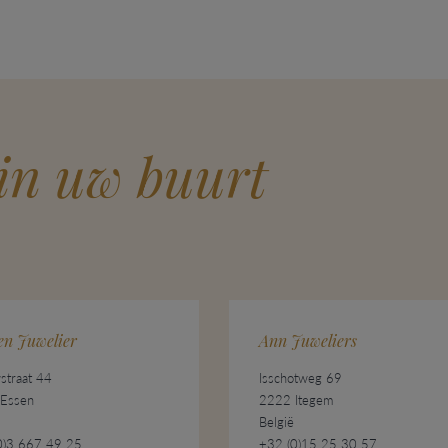
 in uw buurt
en Juwelier
Ann Juweliers
straat 44
Isschotweg 69
Essen
2222 Itegem
België
0)3 667 49 25
+32 (0)15 25 30 57