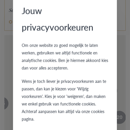
Jouw
Select an option
Fingerprint engraving
privacyvoorkeuren
Om onze website zo goed mogelijk te laten
4
werken, gebruiken we altijd functionele en
analytische cookies. Ben je hiermee akkoord kies
45
dan voor alles accepteren.
30
23
Wens je toch liever je privacyvoorkeuren aan te
passen, dan kan je kiezen voor 'Wijzig
15
voorkeuren'. Kies je voor 'weigeren', dan maken
6
26
15
we enkel gebruik van functionele cookies.
15
Achteraf aanpassen kan altijd via onze cookies
20
pagina.
6