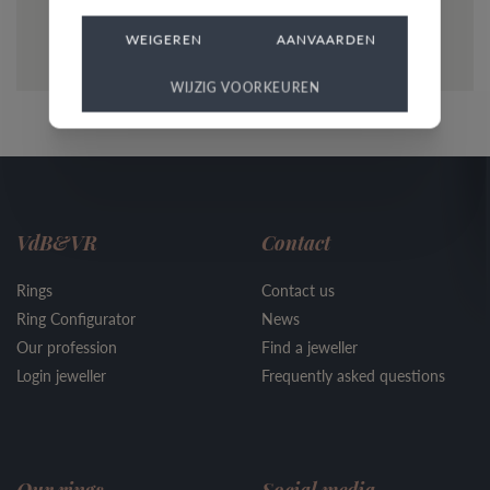
7
20
WEIGEREN
AANVAARDEN
WIJZIG VOORKEUREN
6
2
VdB&VR
Contact
Rings
Contact us
Ring Configurator
News
Our profession
Find a jeweller
Login jeweller
Frequently asked questions