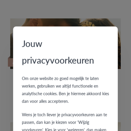
Jouw
privacyvoorkeuren
19/09/2022
Om onze website zo goed mogelijk te laten
HOUD JE VAN SPECIALE TROUWRINGEN?
werken, gebruiken we altijd functionele en
analytische cookies. Ben je hiermee akkoord kies
dan voor alles accepteren.
De exclusieve trouwringencollectie f'OrU presenteert
enkele nieuwe handgemaakte trouwringenpaartjes.
Wens je toch liever je privacyvoorkeuren aan te
passen, dan kan je kiezen voor 'Wijzig
voorkeuren'. Kies je voor 'weigeren', dan maken