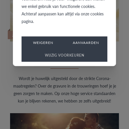
we enkel gebruik van functionele cookies.
Achteraf aanpassen kan altijd via onze cookies
pagina.
22/06/2020
WEIGEREN
AANVAARDEN
TROUWRINGEN KOPEN VOOR, TIJDENS OF
WIJZIG VOORKEUREN
NA CORONA
Wordt je huwelijk uitgesteld door de strikte Corona-
maatregelen? Over de gravure in de trouwringen hoef je je
geen zorgen te maken. Op onze hoge service standaarden
kan je blijven rekenen, we hebben ze zelfs uitgebreid!