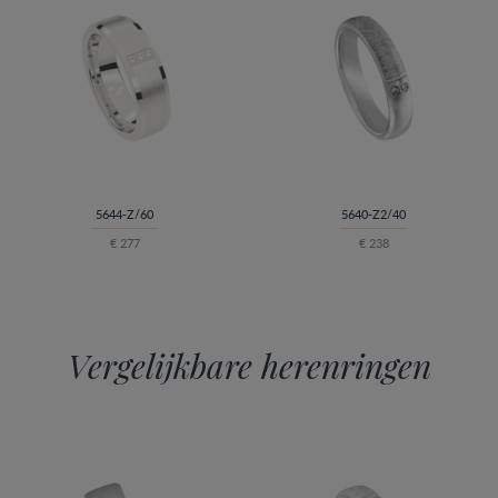
5644-Z/60
5640-Z2/40
€ 277
€ 238
Vergelijkbare herenringen