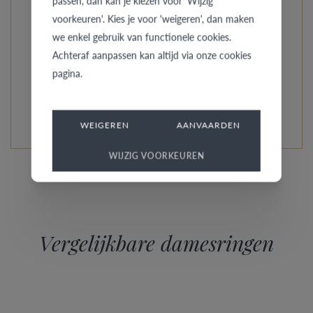
passen, dan kan je kiezen voor 'Wijzig
voorkeuren'. Kies je voor 'weigeren', dan maken
Wil je graag dat je partner je ring draagt? Toon aan
we enkel gebruik van functionele cookies.
iedereen in je omgeving dat jullie een koppel zijn door het
Achteraf aanpassen kan altijd via onze cookies
dragen van een bijzondere AMICI ring!
pagina.
LEES MEER OVER DEZE COLLECTIE
WEIGEREN
AANVAARDEN
WIJZIG VOORKEUREN
Vergelijkbare damesringen