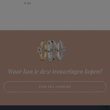
€ 161
Waar kan je deze trouwringen kopen?
VIND EEN JUWELIER