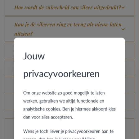
Hoe wordt de zuiverheid van zilver uitgedrukt?
Kan je de zilveren ring er terug als nieuw laten
uitzien?
Kan elke ring gegraveerd worden?
Jouw
Wat betekent de VdB&VR kwaliteitsgarantie?
privacyvoorkeuren
Welk voordeel biedt onze Comfort Fit?
Om onze website zo goed mogelijk te laten
werken, gebruiken we altijd functionele en
Veranderen de prijzen van de ringen dagelijks?
analytische cookies. Ben je hiermee akkoord kies
dan voor alles accepteren.
Wens je toch liever je privacyvoorkeuren aan te
De ringen van AMICI