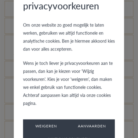
privacyvoorkeuren
Wat is het echtheidscertificaat?
Om onze website zo goed mogelijk te laten
Hoe blijft je gouden ring er als nieuw uitzien?
werken, gebruiken we altijd functionele en
analytische cookies. Ben je hiermee akkoord kies
Voor welke ringen is de diefstalverzekering
dan voor alles accepteren.
geldig?
Wens je toch liever je privacyvoorkeuren aan te
Kan elke ring gegraveerd worden?
passen, dan kan je kiezen voor 'Wijzig
voorkeuren'. Kies je voor 'weigeren', dan maken
Hoe kan ik zien hoe de ring er uit ziet in een
we enkel gebruik van functionele cookies.
andere kleur of breedte?
Achteraf aanpassen kan altijd via onze cookies
pagina.
Wat betekent de VdB&VR kwaliteitsgarantie?
WEIGEREN
AANVAARDEN
Hoe vermijd je dat het gerhodineerd wit goud