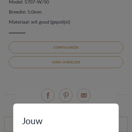
Model: 5707-W/50
Breedte: 5,0mm
Materiaal: wit goud (gepolijst)
CONFIGUREER
VIND JUWELIER
Jouw
Mogelijke varianten