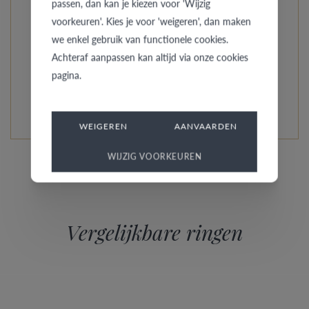
passen, dan kan je kiezen voor 'Wijzig
Wedding Ringcollection vind je zowel de sobere
voorkeuren'. Kies je voor 'weigeren', dan maken
bescheiden verlovingsring, als een model om mee uit te
we enkel gebruik van functionele cookies.
pakken.
Achteraf aanpassen kan altijd via onze cookies
pagina.
LEES MEER OVER DEZE COLLECTIE
WEIGEREN
AANVAARDEN
WIJZIG VOORKEUREN
Vergelijkbare ringen