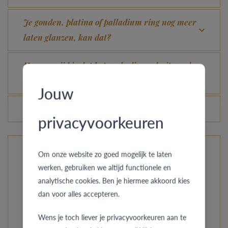
Je gouden, platina of palladium ring nog meer
laten glanzen, kan dat?
Hoe vermijd je dat het gerhodineerd wit goud
verandert in champagnekleur?
Jouw
Veranderen de prijzen van de ringen dagelijks?
privacyvoorkeuren
Om onze website zo goed mogelijk te laten
De ringen van Pre Wedding
werken, gebruiken we altijd functionele en
analytische cookies. Ben je hiermee akkoord kies
Uit onze compacte collectie kies je uit aparte stijlen, van
dan voor alles accepteren.
eenvoudig strak tot oosters getint. Ga je voor klasse met
een speciaal accentje? Net zoals jullie liefde is elk model
Wens je toch liever je privacyvoorkeuren aan te
uniek en wordt de ring speciaal op maat gemaakt.Bij Pre