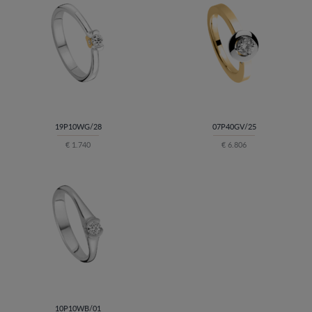
19P10WG/28
07P40GV/25
€ 1.740
€ 6.806
10P10WB/01