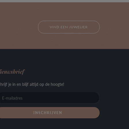
VIND EEN JUWELIER
ieuwsbrief
hrijf je in en blijf altijd op de hoogte!
E-
mailadres