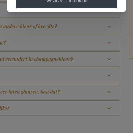
WIJZIG VOORKEUREN
en andere kleur of breedte?
ie?
goud verandert in champagnekleur?
eer laten glanzen, kan dat?
ijks?