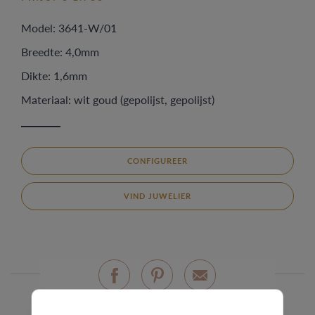
Model: 3641-W/01
Breedte: 4,0mm
Dikte: 1,6mm
Materiaal: wit goud (gepolijst, gepolijst)
CONFIGUREER
VIND JUWELIER