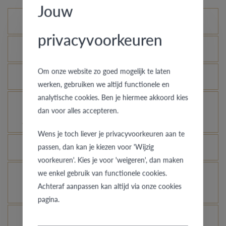
Jouw
Mogelijke varianten
privacyvoorkeuren
Wat is het echtheidscertificaat?
Om onze website zo goed mogelijk te laten
Hoe blijft je gouden ring er als nieuw uitzien?
werken, gebruiken we altijd functionele en
analytische cookies. Ben je hiermee akkoord kies
Voor welke ringen is de diefstalverzekering
dan voor alles accepteren.
geldig?
Wens je toch liever je privacyvoorkeuren aan te
passen, dan kan je kiezen voor 'Wijzig
Kan elke ring gegraveerd worden?
voorkeuren'. Kies je voor 'weigeren', dan maken
we enkel gebruik van functionele cookies.
Hoe kan ik zien hoe de ring er uit ziet in een
Achteraf aanpassen kan altijd via onze cookies
andere kleur of breedte?
pagina.
Wat betekent de VdB&VR kwaliteitsgarantie?