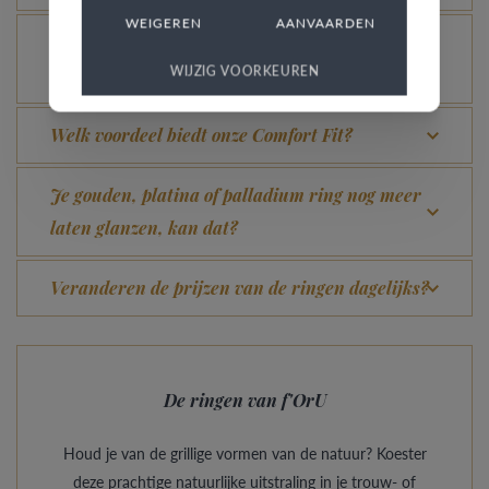
WEIGEREN
AANVAARDEN
Hoe vermijd je dat het gerhodineerd wit goud
WIJZIG VOORKEUREN
verandert in champagnekleur?
Welk voordeel biedt onze Comfort Fit?
Je gouden, platina of palladium ring nog meer
laten glanzen, kan dat?
Veranderen de prijzen van de ringen dagelijks?
De ringen van f'OrU
Houd je van de grillige vormen van de natuur? Koester
deze prachtige natuurlijke uitstraling in je trouw- of