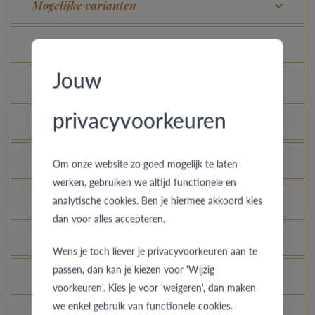
Mogelijke varianten
Wat is het echtheidscertificaat?
Jouw
Wat is zwart staal of Black Steel?
privacyvoorkeuren
Waarom zou je kiezen voor een Black Steel ring?
Welke kleur heeft Black Steel?
Om onze website zo goed mogelijk te laten
werken, gebruiken we altijd functionele en
Blijft zwart staal er als nieuw uitzien?
analytische cookies. Ben je hiermee akkoord kies
dan voor alles accepteren.
Wat is zilver?
Wens je toch liever je privacyvoorkeuren aan te
passen, dan kan je kiezen voor 'Wijzig
Waarom zou je kiezen voor een zilveren ring?
voorkeuren'. Kies je voor 'weigeren', dan maken
we enkel gebruik van functionele cookies.
Wat is de kleur van zilver?