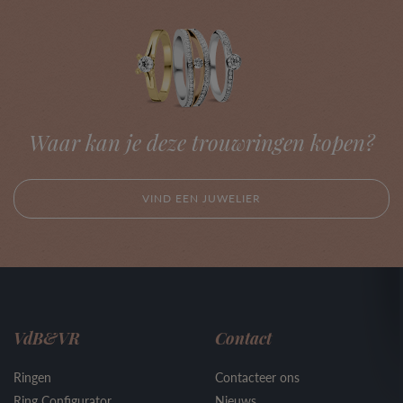
Waar kan je deze trouwringen kopen?
VIND EEN JUWELIER
VdB&VR
Contact
Ringen
Contacteer ons
Ring Configurator
Nieuws