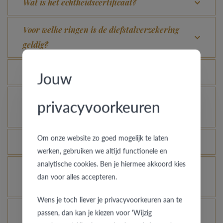
Wat is het echtheidscertificaat?
Voor welke ringen is de diefstalverzekering
geldig?
Kan elke ring gegraveerd worden?
Jouw
Hoe kan ik zien hoe de ring er uit ziet in een
privacyvoorkeuren
andere kleur of breedte?
Om onze website zo goed mogelijk te laten
Hoe blijft je gouden ring er als nieuw uitzien?
werken, gebruiken we altijd functionele en
analytische cookies. Ben je hiermee akkoord kies
Je gouden, platina of palladium ring nog meer
dan voor alles accepteren.
laten glanzen, kan dat?
Wens je toch liever je privacyvoorkeuren aan te
Hoe vermijd je dat het gerhodineerd wit goud
passen, dan kan je kiezen voor 'Wijzig