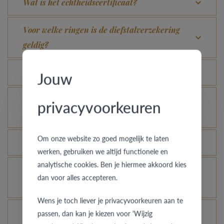
Wat is het echtheidscertificaat?
Voor welke ringen is de diefstalverzekering
geldig?
Kan elke ring gegraveerd worden?
Jouw
Hoe kan ik zien hoe de ring er uit ziet in een
privacyvoorkeuren
andere kleur of breedte?
Om onze website zo goed mogelijk te laten
Hoe blijft je gouden ring er als nieuw uitzien?
werken, gebruiken we altijd functionele en
analytische cookies. Ben je hiermee akkoord kies
Je gouden, platina of palladium ring nog meer
dan voor alles accepteren.
laten glanzen, kan dat?
Wens je toch liever je privacyvoorkeuren aan te
Hoe vermijd je dat het gerhodineerd wit goud
passen, dan kan je kiezen voor 'Wijzig