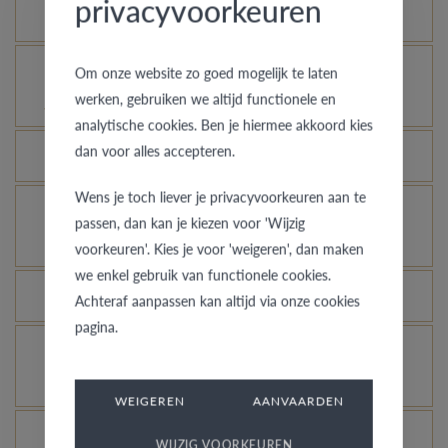
privacyvoorkeuren
Hoe blijft je gouden ring er als nieuw uitzien?
Voor welke ringen is de diefstalverzekering
Om onze website zo goed mogelijk te laten
werken, gebruiken we altijd functionele en
geldig?
analytische cookies. Ben je hiermee akkoord kies
dan voor alles accepteren.
Kan elke ring gegraveerd worden?
Wens je toch liever je privacyvoorkeuren aan te
Hoe kan ik zien hoe de ring er uit ziet in een
passen, dan kan je kiezen voor 'Wijzig
andere kleur of breedte?
voorkeuren'. Kies je voor 'weigeren', dan maken
we enkel gebruik van functionele cookies.
Wat betekent de VdB&VR kwaliteitsgarantie?
Achteraf aanpassen kan altijd via onze cookies
pagina.
Hoe vermijd je dat het gerhodineerd wit goud
verandert in champagnekleur?
WEIGEREN
AANVAARDEN
Welk voordeel biedt onze Comfort Fit?
WIJZIG VOORKEUREN