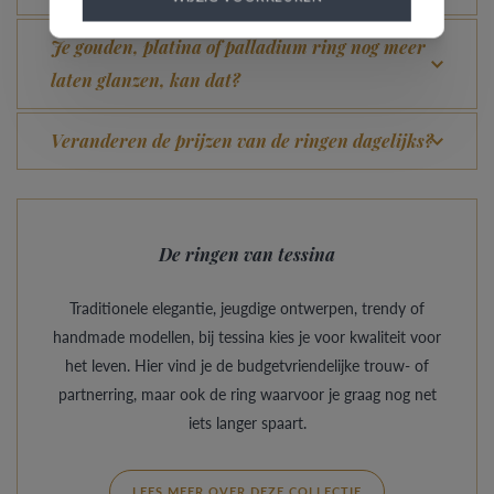
Je gouden, platina of palladium ring nog meer
laten glanzen, kan dat?
Veranderen de prijzen van de ringen dagelijks?
De ringen van tessina
Traditionele elegantie, jeugdige ontwerpen, trendy of
handmade modellen, bij tessina kies je voor kwaliteit voor
het leven. Hier vind je de budgetvriendelijke trouw- of
partnerring, maar ook de ring waarvoor je graag nog net
iets langer spaart.
LEES MEER OVER DEZE COLLECTIE