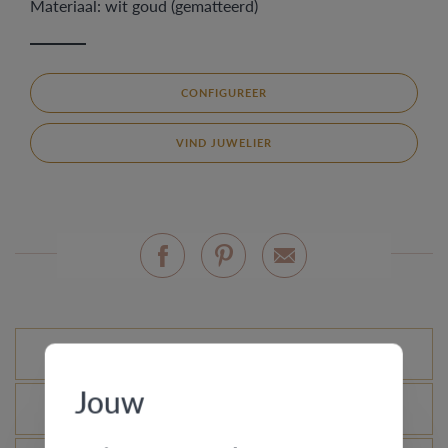
Materiaal: wit goud (gematteerd)
CONFIGUREER
VIND JUWELIER
Mogelijke varianten
Jouw
Wat is het echtheidscertificaat?