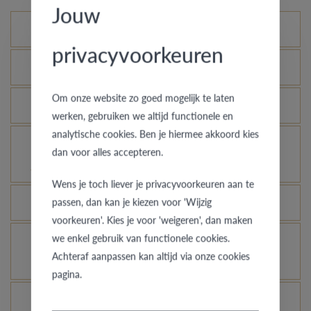
Jouw
Mogelijke varianten
privacyvoorkeuren
Wat is het echtheidscertificaat?
Om onze website zo goed mogelijk te laten
Hoe blijft je gouden ring er als nieuw uitzien?
werken, gebruiken we altijd functionele en
analytische cookies. Ben je hiermee akkoord kies
Voor welke ringen is de diefstalverzekering
dan voor alles accepteren.
geldig?
Wens je toch liever je privacyvoorkeuren aan te
passen, dan kan je kiezen voor 'Wijzig
Kan elke ring gegraveerd worden?
voorkeuren'. Kies je voor 'weigeren', dan maken
we enkel gebruik van functionele cookies.
Hoe kan ik zien hoe de ring er uit ziet in een
Achteraf aanpassen kan altijd via onze cookies
andere kleur of breedte?
pagina.
Wat betekent de VdB&VR kwaliteitsgarantie?