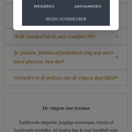
WEIGEREN
AANVAARDEN
Hoe vermijd je dat het gerhodineerd wit goud
WIJZIG VOORKEUREN
verandert in champagnekleur?
Welk voordeel biedt onze Comfort Fit?
Je gouden, platina of palladium ring nog meer
laten glanzen, kan dat?
Veranderen de prijzen van de ringen dagelijks?
De ringen van tessina
Traditionele elegantie, jeugdige ontwerpen, trendy of
handmade modellen, bij tessina kies je voor kwaliteit voor