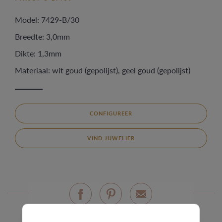
Model: 7429-B/30
Breedte: 3,0mm
Dikte: 1,3mm
Materiaal: wit goud (gepolijst), geel goud (gepolijst)
CONFIGUREER
VIND JUWELIER