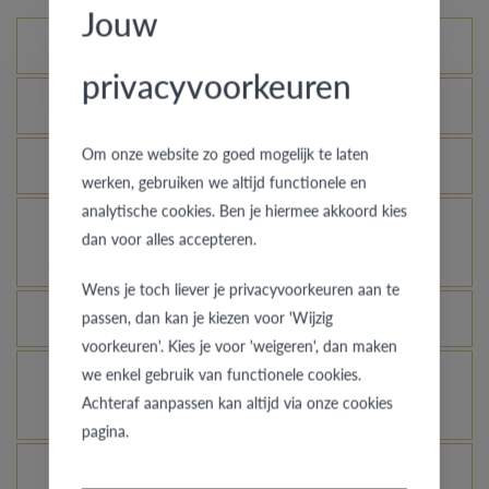
Jouw
Mogelijke varianten
privacyvoorkeuren
Wat is het echtheidscertificaat?
Om onze website zo goed mogelijk te laten
Hoe blijft je gouden ring er als nieuw uitzien?
werken, gebruiken we altijd functionele en
analytische cookies. Ben je hiermee akkoord kies
Voor welke ringen is de diefstalverzekering
dan voor alles accepteren.
geldig?
Wens je toch liever je privacyvoorkeuren aan te
passen, dan kan je kiezen voor 'Wijzig
Kan elke ring gegraveerd worden?
voorkeuren'. Kies je voor 'weigeren', dan maken
we enkel gebruik van functionele cookies.
Hoe kan ik zien hoe de ring er uit ziet in een
Achteraf aanpassen kan altijd via onze cookies
andere kleur of breedte?
pagina.
Wat betekent de VdB&VR kwaliteitsgarantie?