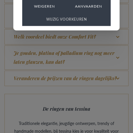
WEIGEREN
AANVAARDEN
Hoe vermijd je dat het gerhodineerd wit goud
WIJZIG VOORKEUREN
verandert in champagnekleur?
Welk voordeel biedt onze Comfort Fit?
Je gouden, platina of palladium ring nog meer
laten glanzen, kan dat?
Veranderen de prijzen van de ringen dagelijks?
De ringen van tessina
Traditionele elegantie, jeugdige ontwerpen, trendy of
handmade modellen, bij tessina kies je voor kwaliteit voor