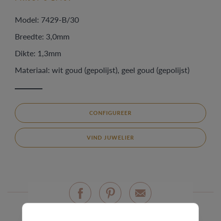
Model: 7429-B/30
Breedte: 3,0mm
Dikte: 1,3mm
Materiaal: wit goud (gepolijst), geel goud (gepolijst)
CONFIGUREER
VIND JUWELIER