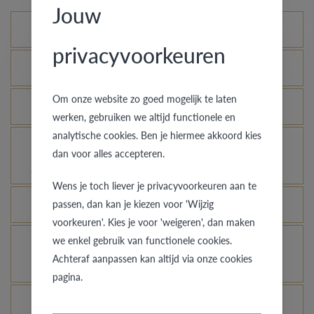
Jouw
Mogelijke varianten
privacyvoorkeuren
Wat is het echtheidscertificaat?
Om onze website zo goed mogelijk te laten
Hoe blijft je gouden ring er als nieuw uitzien?
werken, gebruiken we altijd functionele en
analytische cookies. Ben je hiermee akkoord kies
Voor welke ringen is de diefstalverzekering
dan voor alles accepteren.
geldig?
Wens je toch liever je privacyvoorkeuren aan te
passen, dan kan je kiezen voor 'Wijzig
Kan elke ring gegraveerd worden?
voorkeuren'. Kies je voor 'weigeren', dan maken
we enkel gebruik van functionele cookies.
Hoe kan ik zien hoe de ring er uit ziet in een
Achteraf aanpassen kan altijd via onze cookies
andere kleur of breedte?
pagina.
Wat betekent de VdB&VR kwaliteitsgarantie?