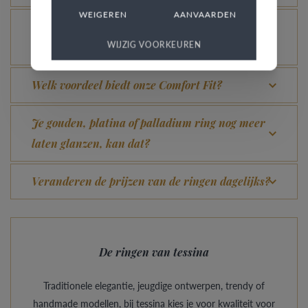
WEIGEREN
AANVAARDEN
Hoe vermijd je dat het gerhodineerd wit goud
WIJZIG VOORKEUREN
verandert in champagnekleur?
Welk voordeel biedt onze Comfort Fit?
Je gouden, platina of palladium ring nog meer
laten glanzen, kan dat?
Veranderen de prijzen van de ringen dagelijks?
De ringen van tessina
Traditionele elegantie, jeugdige ontwerpen, trendy of
handmade modellen, bij tessina kies je voor kwaliteit voor