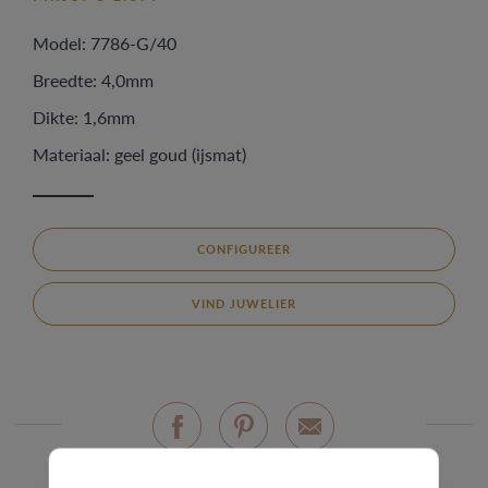
Model: 7786-G/40
Breedte: 4,0mm
Dikte: 1,6mm
Materiaal: geel goud (ijsmat)
CONFIGUREER
VIND JUWELIER