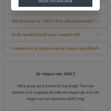
WIJZIG VOORKEUREN
Kan elke ring gegraveerd worden?
Wat betekent de VdB&VR kwaliteitsgarantie?
Welk voordeel biedt onze Comfort Fit?
Veranderen de prijzen van de ringen dagelijks?
De ringen van AMICI
Wil je graag dat je partner je ring draagt? Toon aan
iedereen in je omgeving dat jullie een koppel zijn door het
dragen van een bijzondere AMICI ring!