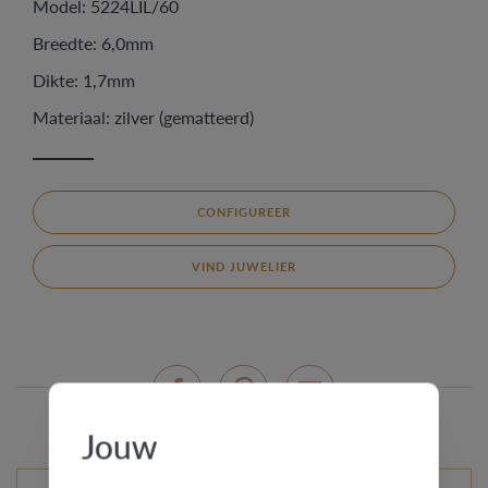
Model: 5224LIL/60
Breedte: 6,0mm
Dikte: 1,7mm
Materiaal: zilver (gematteerd)
CONFIGUREER
VIND JUWELIER
Jouw