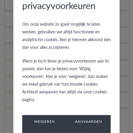
Mogelijke varianten
privacyvoorkeuren
Wat is het echtheidscertificaat?
Om onze website zo goed mogelijk te laten
werken, gebruiken we altijd functionele en
Wat is zilver?
analytische cookies. Ben je hiermee akkoord kies
dan voor alles accepteren.
Waarom zou je kiezen voor een zilveren ring?
Wens je toch liever je privacyvoorkeuren aan te
Wat is de kleur van zilver?
passen, dan kan je kiezen voor 'Wijzig
voorkeuren'. Kies je voor 'weigeren', dan maken
Over het dragen van zilver …
we enkel gebruik van functionele cookies.
Achteraf aanpassen kan altijd via onze cookies
pagina.
Hoe wordt de zuiverheid van zilver uitgedrukt?
Kan je de zilveren ring er terug als nieuw laten
WEIGEREN
AANVAARDEN
uitzien?