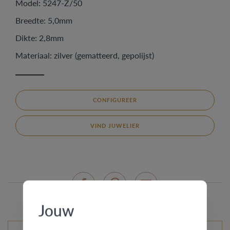
Model: 5247-Z/50
Breedte: 5,0mm
Dikte: 2,8mm
Materiaal: zilver (gematteerd, gepolijst)
CONFIGUREER
VIND JUWELIER
Jouw