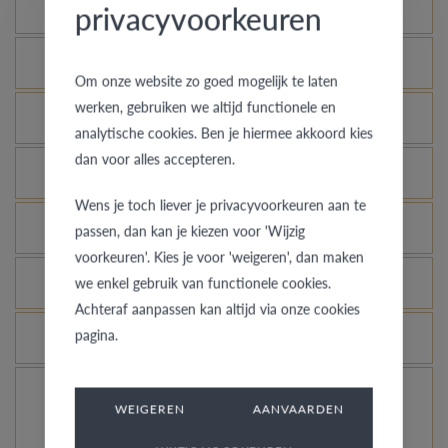
Mogelijke varianten
privacyvoorkeuren
Wat is het echtheidscertificaat?
Om onze website zo goed mogelijk te laten
werken, gebruiken we altijd functionele en
Wat is zilver?
analytische cookies. Ben je hiermee akkoord kies
dan voor alles accepteren.
Waarom zou je kiezen voor een zilveren ring?
Wens je toch liever je privacyvoorkeuren aan te
Wat is de kleur van zilver?
passen, dan kan je kiezen voor 'Wijzig
voorkeuren'. Kies je voor 'weigeren', dan maken
Over het dragen van zilver …
we enkel gebruik van functionele cookies.
Achteraf aanpassen kan altijd via onze cookies
pagina.
Hoe wordt de zuiverheid van zilver uitgedrukt?
Kan je de zilveren ring er terug als nieuw laten
WEIGEREN
AANVAARDEN
uitzien?