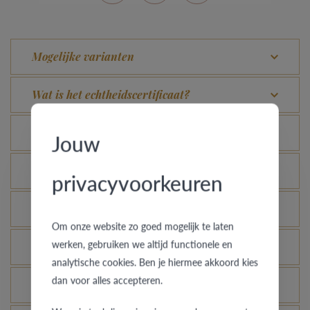
Mogelijke varianten
Wat is het echtheidscertificaat?
Wat is zwart staal of Black Steel?
Jouw
Waarom zou je kiezen voor een Black Steel ring?
privacyvoorkeuren
Welke kleur heeft Black Steel?
Om onze website zo goed mogelijk te laten
werken, gebruiken we altijd functionele en
Blijft zwart staal er als nieuw uitzien?
analytische cookies. Ben je hiermee akkoord kies
dan voor alles accepteren.
Hoe blijft je gouden ring er als nieuw uitzien?