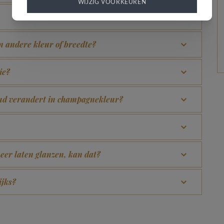
WIJZIG VOORKEUREN
en andere kleur of breedte?
ie?
goud verandert in champagnekleur?
eer laten glanzen, kan dat?
ijks?