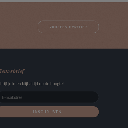
VIND EEN JUWELIER
ieuwsbrief
hrijf je in en blijf altijd op de hoogte!
E-
mailadres