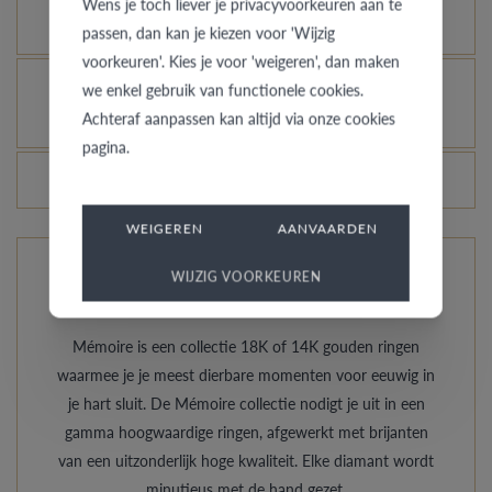
Wens je toch liever je privacyvoorkeuren aan te
laten glanzen, kan dat?
passen, dan kan je kiezen voor 'Wijzig
voorkeuren'. Kies je voor 'weigeren', dan maken
Hoe vermijd je dat het gerhodineerd wit goud
we enkel gebruik van functionele cookies.
Achteraf aanpassen kan altijd via onze cookies
verandert in champagnekleur?
pagina.
Veranderen de prijzen van de ringen dagelijks?
WEIGEREN
AANVAARDEN
WIJZIG VOORKEUREN
De ringen van Mémoire
Mémoire is een collectie 18K of 14K gouden ringen
waarmee je je meest dierbare momenten voor eeuwig in
je hart sluit. De Mémoire collectie nodigt je uit in een
gamma hoogwaardige ringen, afgewerkt met brijanten
van een uitzonderlijk hoge kwaliteit. Elke diamant wordt
minutieus met de hand gezet.