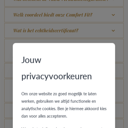
Welk voordeel biedt onze Comfort Fit?
Wat is het echtheidscertificaat?
Voor welke ringen is de diefstalverzekering
geldig?
Jouw
Kan elke ring gegraveerd worden?
privacyvoorkeuren
Hoe kan ik zien hoe de ring er uit ziet in een
Om onze website zo goed mogelijk te laten
andere kleur of breedte?
werken, gebruiken we altijd functionele en
analytische cookies. Ben je hiermee akkoord kies
Hoe blijft je gouden ring er als nieuw uitzien?
dan voor alles accepteren.
Je gouden, platina of palladium ring nog meer