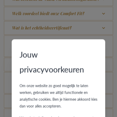
Welk voordeel biedt onze Comfort Fit?
Wat is het echtheidscertificaat?
Voor welke ringen is de diefstalverzekering
geldig?
Jouw
Kan elke ring gegraveerd worden?
privacyvoorkeuren
Hoe kan ik zien hoe de ring er uit ziet in een
Om onze website zo goed mogelijk te laten
andere kleur of breedte?
werken, gebruiken we altijd functionele en
analytische cookies. Ben je hiermee akkoord kies
Hoe blijft je gouden ring er als nieuw uitzien?
dan voor alles accepteren.
Je gouden, platina of palladium ring nog meer