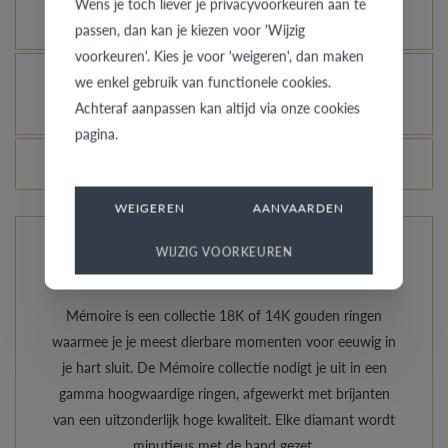
Wens je toch liever je privacyvoorkeuren aan te
laten glanzen, kan dat?
passen, dan kan je kiezen voor 'Wijzig
voorkeuren'. Kies je voor 'weigeren', dan maken
Hoe vermijd je dat het gerhodineerd wit goud
we enkel gebruik van functionele cookies.
Achteraf aanpassen kan altijd via onze cookies
verandert in champagnekleur?
pagina.
Veranderen de prijzen van de ringen dagelijks?
WEIGEREN
AANVAARDEN
WIJZIG VOORKEUREN
De ringen van Mémoire
Mémoire is een collectie 18K of 14K gouden ringen
waarmee je je meest dierbare momenten voor eeuwig in
je hart sluit. De Mémoire collectie nodigt je uit in een
gamma hoogwaardige ringen, afgewerkt met brijanten
van een uitzonderlijk hoge kwaliteit. Elke diamant wordt
minutieus met de hand gezet.