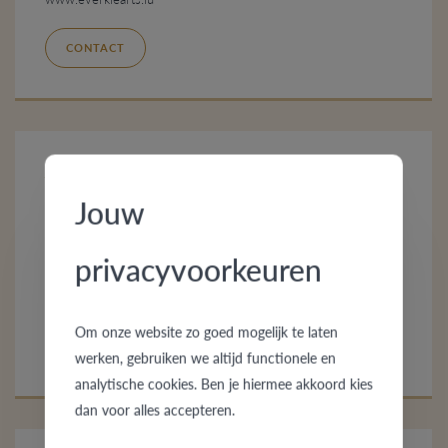
CONTACT
Bijouterie Grolaux
Jouw
Avenue Leon Jourez 1
1420 Braine-l'Alleud
Belgium
privacyvoorkeuren
+32 (0)2 387 17 80
www.grolaux.com
Om onze website zo goed mogelijk te laten
CONTACT
werken, gebruiken we altijd functionele en
analytische cookies. Ben je hiermee akkoord kies
dan voor alles accepteren.