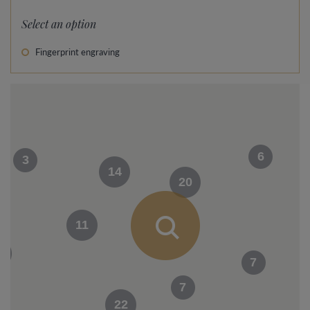
Select an option
Fingerprint engraving
6
3
14
20
11
0
7
7
22