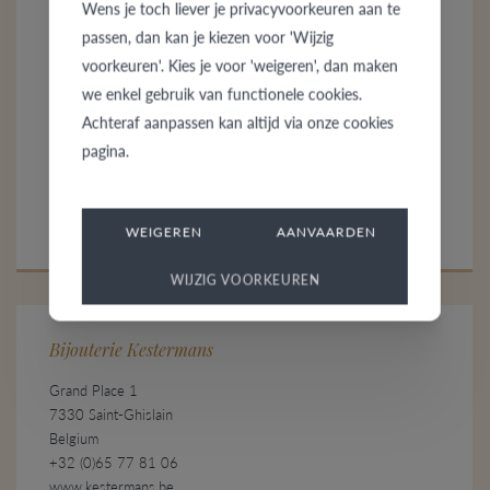
Wens je toch liever je privacyvoorkeuren aan te
Bijouterie Hadidi
passen, dan kan je kiezen voor 'Wijzig
Rue De Bruxelles 17
voorkeuren'. Kies je voor 'weigeren', dan maken
7850 Edingen
we enkel gebruik van functionele cookies.
Belgium
Achteraf aanpassen kan altijd via onze cookies
+32 (0)2 395 31 38
pagina.
bijouteriehadidi.be
CONTACT
WEIGEREN
AANVAARDEN
WIJZIG VOORKEUREN
Bijouterie Kestermans
Grand Place 1
7330 Saint-Ghislain
Belgium
+32 (0)65 77 81 06
www.kestermans.be