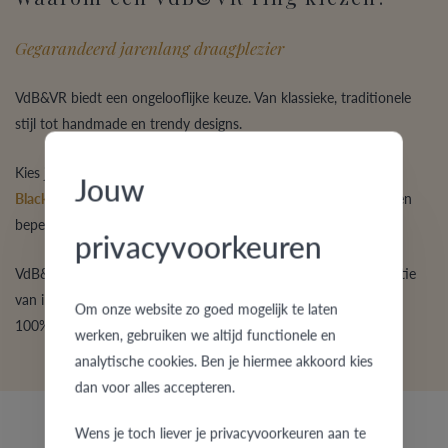
Gegarandeerd jarenlang draagplezier
VdB&VR biedt een ongelooflijke keuze. Van klassieke, traditionele
stijl tot handmade en trendy designs.
Kies je voor
goud
of eerder
platina
, voor
palladium
,
edelstaal
,
Jouw
Black Steel
,
titanium
of
zilver
?
Brijlant
of
zirkonium
? Heb je een
beperkt budget of zoek je een exclusieve ring?
privacyvoorkeuren
VdB&VR garandeert altijd een fijne
kwaliteit
door een combinatie
van innovatieve
productiemethoden
en traditionele
ambacht
.
Om onze website zo goed mogelijk te laten
100% Belgisch en écht een plezier om levenslang te dragen.
werken, gebruiken we altijd functionele en
analytische cookies. Ben je hiermee akkoord kies
dan voor alles accepteren.
Wens je toch liever je privacyvoorkeuren aan te