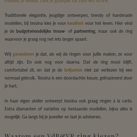
Traditionele elegantie, jeugdige ontwerpen, trendy of handmade
modellen, bij tessina kies je voor
kwaliteit
voor het leven. Hier vind
je de
budgetvriendelijke
trouw
- of
partnerring
, maar ook de ring
waarvoor je graag nog net iets langer spaart.
Wij
garanderen
je dat, als wij de ringen voor jullie maken, ze voor
altijd zijn. En ook nog voor daarna. Dat de ring mooi blijft,
comfortabel zit, en dat je de
briljanten
niet zal verliezen bij een
normaal gebruik. Tessina is een doordachte keuze, geïnspireerd door
je hart.
In haar eigen atelier ontwerpt tessina ook graag ringen à la carte.
Extra diamanten of variaties op bestaande modellen, bijna alles is
mogelijk. Ga langs bij je juwelier en laat je adviseren.
Waarom een VdB&VR ring kiezen?