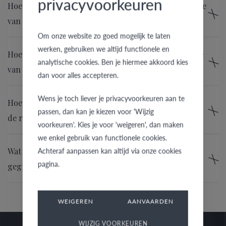
privacyvoorkeuren
Hoeveel betaal je voor een gravure aan de binnenzijde
van de ring?
Om onze website zo goed mogelijk te laten
werken, gebruiken we altijd functionele en
Hoeveel betaal je voor een gravure aan de buitenzijde
analytische cookies. Ben je hiermee akkoord kies
van de ring?
dan voor alles accepteren.
Wens je toch liever je privacyvoorkeuren aan te
Hoeveel betaal je voor een gravure aan de zijkant van
passen, dan kan je kiezen voor 'Wijzig
de ring?
voorkeuren'. Kies je voor 'weigeren', dan maken
we enkel gebruik van functionele cookies.
Achteraf aanpassen kan altijd via onze cookies
Wat betekenen de andere tekens die in de ring
pagina.
gegraveerd zijn?
WEIGEREN
AANVAARDEN
WIJZIG VOORKEUREN