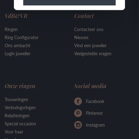
VdB&VR
Contact
Ringen
Contacteer ons
Ring Configurator
Nieuws
Ons ambacht
Vind een juwelier
Login juwelier
Veelgestelde vragen
Onze ringen
Social media
Trouwringen
Facebook
Verlovingsringen
Pinterest
Relatieringen
Special occasion
Instagram
Voor haar