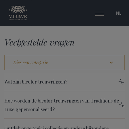
Toggle
NL
navigation
Veelgestelde vragen
Wat zijn bicolor trouwringen?
Hoe worden de bicolor trouwringen van Traditions de
Luxe gepersonaliseerd?
Ontdek onze Amici collectie en andere bijzondere