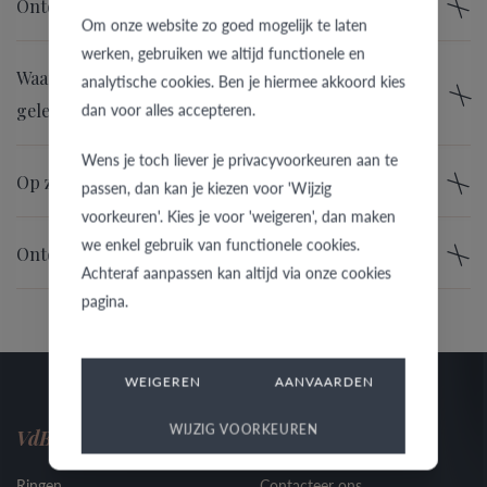
Ontdek onze collectie Pre Wedding trouwringen
Om onze website zo goed mogelijk te laten
werken, gebruiken we altijd functionele en
Waarom Mémoire alliance ringen voor bijzondere
analytische cookies. Ben je hiermee akkoord kies
dan voor alles accepteren.
gelegenheden?
Wens je toch liever je privacyvoorkeuren aan te
Op zoek naar een mooie alliance ring?
passen, dan kan je kiezen voor 'Wijzig
voorkeuren'. Kies je voor 'weigeren', dan maken
we enkel gebruik van functionele cookies.
Ontdek de keuze aan Mémoire alliance ringen
Achteraf aanpassen kan altijd via onze cookies
pagina.
WEIGEREN
AANVAARDEN
WIJZIG VOORKEUREN
VdB&VR
Contact
Ringen
Contacteer ons