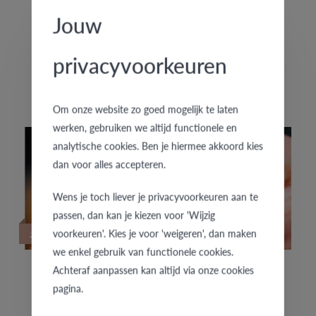
Jouw
HOUD JE VAN SPECIALE TROUWRINGEN?
privacyvoorkeuren
De exclusieve trouwringencollectie f'OrU presenteert
enkele nieuwe handgemaakte trouwringenpaartjes.
Om onze website zo goed mogelijk te laten
werken, gebruiken we altijd functionele en
analytische cookies. Ben je hiermee akkoord kies
dan voor alles accepteren.
Wens je toch liever je privacyvoorkeuren aan te
passen, dan kan je kiezen voor 'Wijzig
27/01/2022
voorkeuren'. Kies je voor 'weigeren', dan maken
we enkel gebruik van functionele cookies.
Achteraf aanpassen kan altijd via onze cookies
ONTDEK NU DE NIEUWSTE TROUWRINGEN
pagina.