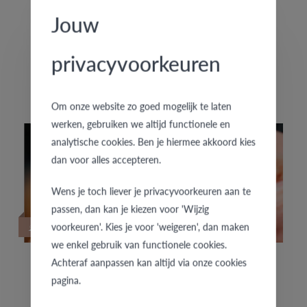
Jouw
HOUD JE VAN SPECIALE TROUWRINGEN?
privacyvoorkeuren
De exclusieve trouwringencollectie f'OrU presenteert
enkele nieuwe handgemaakte trouwringenpaartjes.
Om onze website zo goed mogelijk te laten
werken, gebruiken we altijd functionele en
analytische cookies. Ben je hiermee akkoord kies
dan voor alles accepteren.
Wens je toch liever je privacyvoorkeuren aan te
passen, dan kan je kiezen voor 'Wijzig
27/01/2022
voorkeuren'. Kies je voor 'weigeren', dan maken
we enkel gebruik van functionele cookies.
Achteraf aanpassen kan altijd via onze cookies
ONTDEK NU DE NIEUWSTE TROUWRINGEN
pagina.