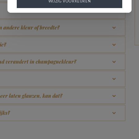
WIJZIG VOORKEUREN
en andere kleur of breedte?
ie?
goud verandert in champagnekleur?
eer laten glanzen, kan dat?
ijks?