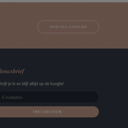
VIND EEN JUWELIER
ieuwsbrief
hrijf je in en blijf altijd op de hoogte!
E-
mailadres