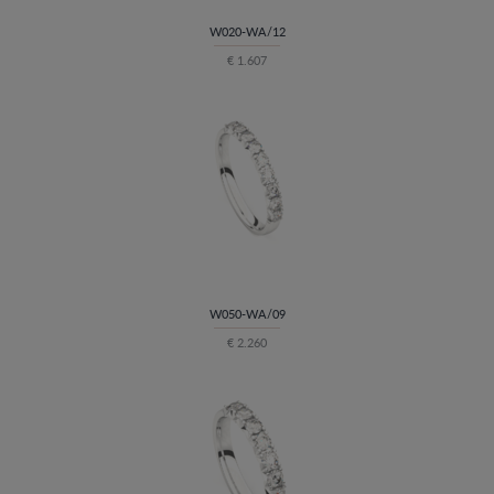
W020-WA/12
€ 1.607
W050-WA/09
€ 2.260