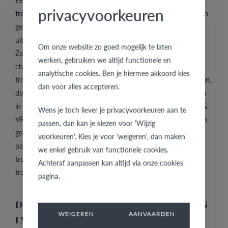
Eén van de meest populaire trouwringen momenteel zijn dus
privacyvoorkeuren
trouwringen in witgoud
, maar uiteraard blijven trouwringen in
geelgoud ook nog steeds veel gekozen. Bij VdB & VR zijn er
uiteraard meerdere keuzemogelijkheden op gebied van kleur.
Om onze website zo goed mogelijk te laten
Zo kan je kiezen voor goudkleurige trouwringen,
werken, gebruiken we altijd functionele en
champagnekleurige trouwringen, warmrooskleurige
analytische cookies. Ben je hiermee akkoord kies
trouwringen, zilverkleurige trouwringen, lichtgrijze trouwringen,
dan voor alles accepteren.
donkergrijze trouwringen, zwarte trouwringen of trouwringen
in meerdere kleuren. Op gebied van materiaal kan je bij VdB &
Wens je toch liever je privacyvoorkeuren aan te
VR kiezen uit trouwringen in goud (waaronder trouwringen in
passen, dan kan je kiezen voor 'Wijzig
geelgoud en
trouwringen in witgoud
), trouwringen in
voorkeuren'. Kies je voor 'weigeren', dan maken
palladium, trouwringen in zilver, trouwringen in edelstaal,
we enkel gebruik van functionele cookies.
trouwringen in black steel, trouwringen in titanium of
Achteraf aanpassen kan altijd via onze cookies
trouwringen in gecombineerde materialen.
pagina.
DE VOORDELEN VAN TROUWRINGEN
WEIGEREN
AANVAARDEN
IN WITGOUD