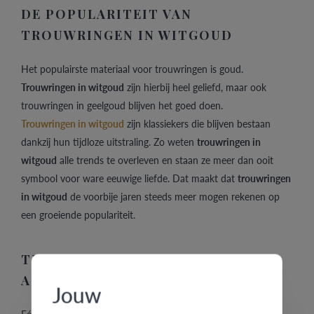
DE POPULARITEIT VAN
TROUWRINGEN IN WITGOUD
Het populairste materiaal voor trouwringen is goud.
Trouwringen in witgoud
zijn hierbij heel geliefd, maar ook
trouwringen in geelgoud blijven het goed doen.
Trouwringen in witgoud
zijn klassiekers die blijven bestaan
dankzij hun tijdloze uitstraling. Zo weten
trouwringen in
witgoud
alle trends te overleven en staan ze meer dan ooit
symbool voor ware eeuwige liefde. Dat maakt dat
trouwringen
in witgoud
de voorbije jaren steeds meer mogen rekenen op
een groeiende populariteit.
TROUWRINGEN IN WITGOUD OF IN
ANDERE KLEUREN EN STIJLEN
Jouw