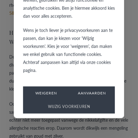
rhodium. Witgoud bestaat vaak uit wit 8 kt goud, wit 9 kt,
analytische cookies. Ben je hiermee akkoord kies
585 goud
, of goud 750.
dan voor alles accepteren.
Wens je toch liever je privacyvoorkeuren aan te
HOE KOMEN TROUWRINGEN IN
passen, dan kan je kiezen voor 'Wijzig
WITGOUD AAN HUN KLEUR?
voorkeuren'. Kies je voor 'weigeren', dan maken
we enkel gebruik van functionele cookies.
De werkwijze om een
trouwringen in witgoud
te creëren kan
Achteraf aanpassen kan altijd via onze cookies
divers zijn. Witgoud kan een samenstelling zijn van goud met
pagina.
palladium. Omdat de samenstelling met palladium echter
duurder is, wordt ook vaak mangaan gebruikt met een grijzere
kleur tot gevolg.
WEIGEREN
AANVAARDEN
Ook het goedkopere nikkel werd dikwijls gebruikt. Maar de
WIJZIG VOORKEUREN
samenstelling met nikkel wordt binnen de Europese Unie
echter niet meer toegepast vanwege de nikkelafgifte en de vele
allergische reacties erop. Daarom wordt dikwijls een mengeling
gebruikt van goud met zilver.