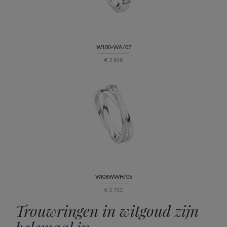
W100-WA/07
€ 3.848
WI08WWH/05
€ 2.722
Trouwringen in witgoud zijn