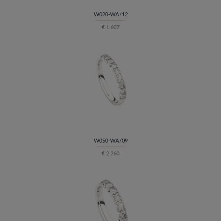
W020-WA/12
€ 1.607
W050-WA/09
€ 2.260