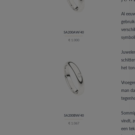
Al eeuw
gebruik
verschi
5A200AW/40
symboli
€ 1.000
Juwelen
schitte
het ton
Vroeger
man da
tegenh
Sommige
5A200BW/40
vindt, 
€ 1.067
een tek