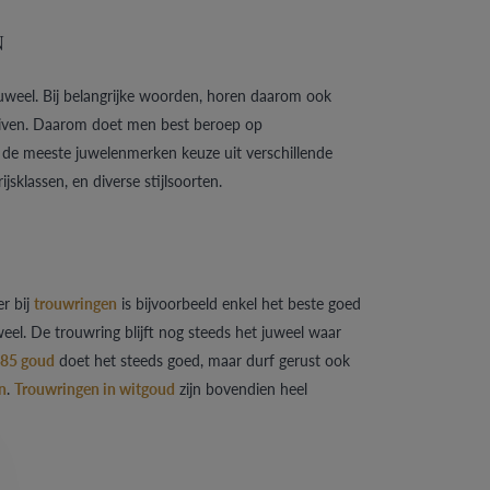
N
uweel. Bij belangrijke woorden, horen daarom ook
iven. Daarom doet men best beroep op
 de meeste juwelenmerken keuze uit verschillende
jsklassen, en diverse stijlsoorten.
er bij
trouwringen
is bijvoorbeeld enkel het beste goed
l. De trouwring blijft nog steeds het juweel waar
85 goud
doet het steeds goed, maar durf gerust ook
n
.
Trouwringen in witgoud
zijn bovendien heel