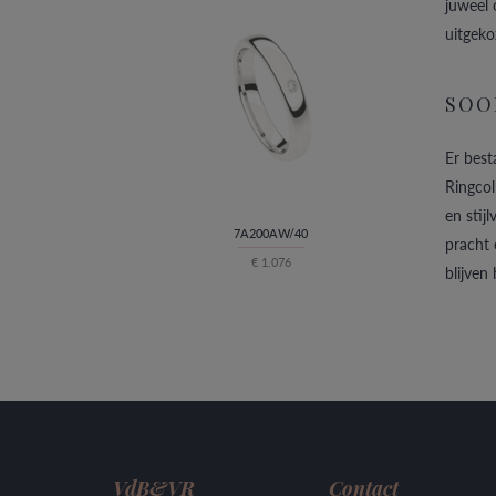
juweel 
uitgeko
SOO
Er best
Ringcol
en stijl
7A200AW/40
pracht 
€ 1.076
blijven
VdB&VR
Contact