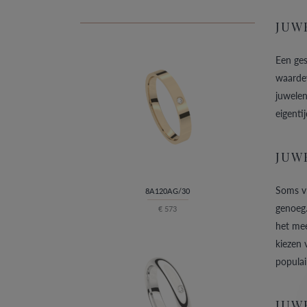
JUW
Een ges
waarde
juwelen
eigenti
JUW
Soms vr
8A120AG/30
genoeg.
€ 573
het me
kiezen
populai
JUW