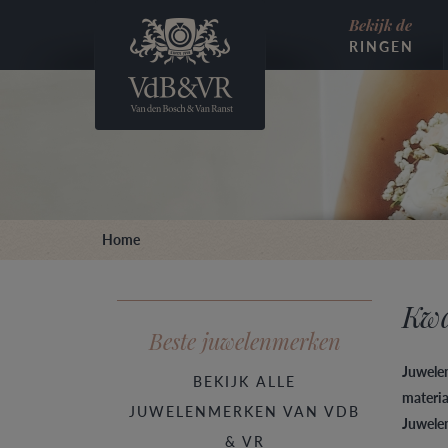
Bekijk de
RINGEN
Home
Kwa
Beste juwelenmerken
Juwelen
BEKIJK ALLE
materia
JUWELENMERKEN VAN VDB
Juwele
& VR