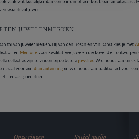
ook vaak wat kostelijker dan een parfum of een bos bloemen uiteraard. Ma
zen waardevol juweel.
RTEN JUWELENMERKEN
aan tal van juwelenmerken. Bij Van den Bosch en Van Ranst kies je met
A
lection en
Mémoire
voor kwalitatieve juwelen die bovendien ontworpen en
volle collecties zijn te vinden bij de betere
juwelier
. Wie houdt van uniek k
en praal voor een
diamanten ring
en wie houdt van traditioneel voor ee
 het steevast goed doen.
Onze ringen
Social media
N