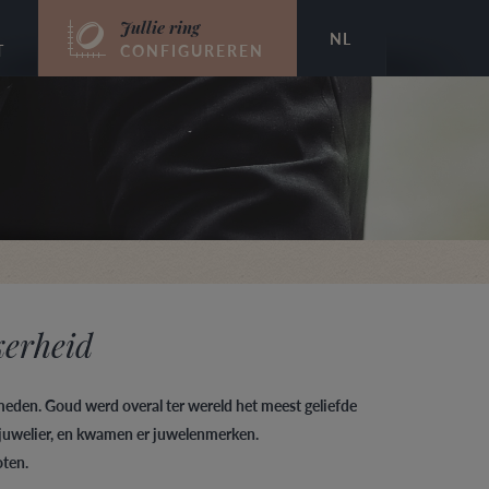
Jullie ring
NL
T
CONFIGUREREN
kerheid
den. Goud werd overal ter wereld het meest geliefde
juwelier, en kwamen er juwelenmerken.
ten.